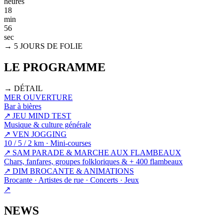
heures
18
min
56
sec
→ 5 JOURS DE FOLIE
LE PROGRAMME
→ DÉTAIL
MER
OUVERTURE
Bar à bières
↗
JEU
MIND TEST
Musique & culture générale
↗
VEN
JOGGING
10 / 5 / 2 km · Mini-courses
↗
SAM
PARADE & MARCHE AUX FLAMBEAUX
Chars, fanfares, groupes folkloriques & + 400 flambeaux
↗
DIM
BROCANTE & ANIMATIONS
Brocante · Artistes de rue · Concerts · Jeux
↗
NEWS