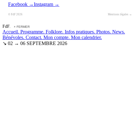
Facebook →
Instagram →
© FdF 2026
Mentions légales →
FdF.
× FERMER
Accueil.
Programme.
Folklore.
Infos pratiques.
Photos.
News.
Bénévoles.
Contact.
Mon compte.
Mon calendrier.
↘ 02 → 06 SEPTEMBRE 2026