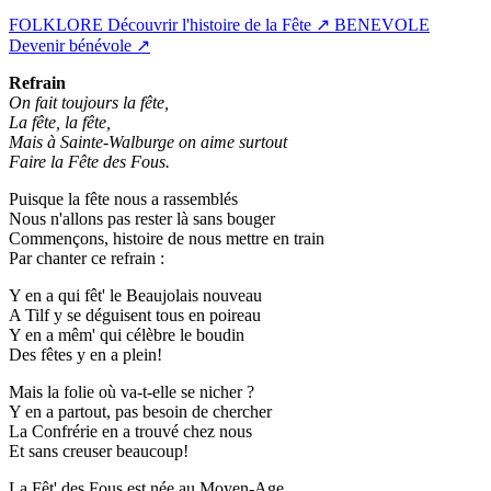
FOLKLORE
Découvrir l'histoire de la Fête
↗
BENEVOLE
Devenir bénévole
↗
Refrain
On fait toujours la fête,
La fête, la fête,
Mais à Sainte-Walburge on aime surtout
Faire la Fête des Fous.
Puisque la fête nous a rassemblés
Nous n'allons pas rester là sans bouger
Commençons, histoire de nous mettre en train
Par chanter ce refrain :
Y en a qui fêt' le Beaujolais nouveau
A Tilf y se déguisent tous en poireau
Y en a mêm' qui célèbre le boudin
Des fêtes y en a plein!
Mais la folie où va-t-elle se nicher ?
Y en a partout, pas besoin de chercher
La Confrérie en a trouvé chez nous
Et sans creuser beaucoup!
La Fêt' des Fous est née au Moyen-Age