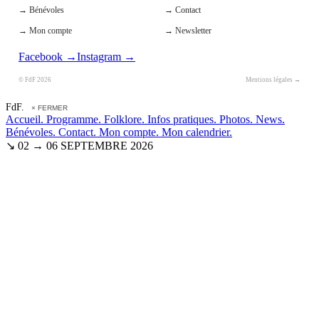
→ Bénévoles
→ Contact
→ Mon compte
→ Newsletter
Facebook →
Instagram →
© FdF 2026
Mentions légales →
FdF.
× FERMER
Accueil.
Programme.
Folklore.
Infos pratiques.
Photos.
News.
Bénévoles.
Contact.
Mon compte.
Mon calendrier.
↘ 02 → 06 SEPTEMBRE 2026