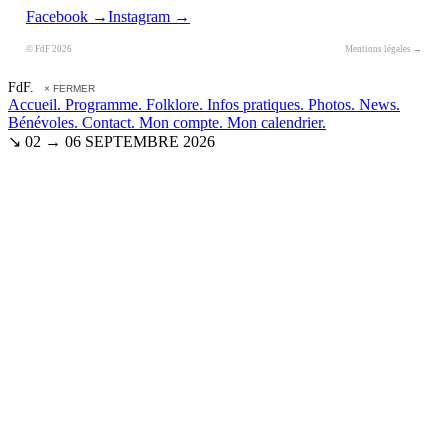
Facebook →
Instagram →
© FdF 2026
Mentions légales →
FdF.
× FERMER
Accueil.
Programme.
Folklore.
Infos pratiques.
Photos.
News.
Bénévoles.
Contact.
Mon compte.
Mon calendrier.
↘ 02 → 06 SEPTEMBRE 2026