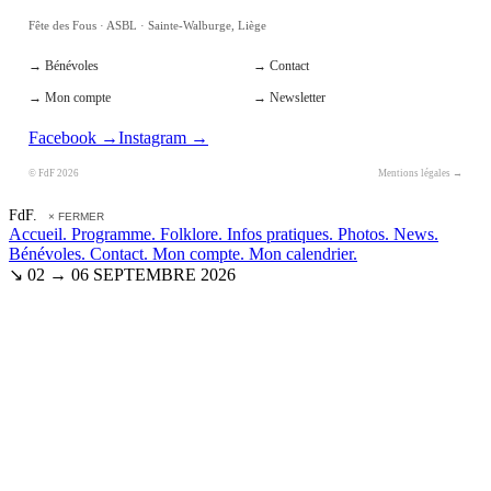
Fête des Fous · ASBL · Sainte-Walburge, Liège
→ Bénévoles
→ Contact
→ Mon compte
→ Newsletter
Facebook →
Instagram →
© FdF 2026
Mentions légales →
FdF.
× FERMER
Accueil.
Programme.
Folklore.
Infos pratiques.
Photos.
News.
Bénévoles.
Contact.
Mon compte.
Mon calendrier.
↘ 02 → 06 SEPTEMBRE 2026