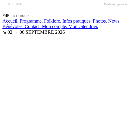
© FdF 2026
Mentions légales →
FdF.
× FERMER
Accueil.
Programme.
Folklore.
Infos pratiques.
Photos.
News.
Bénévoles.
Contact.
Mon compte.
Mon calendrier.
↘ 02 → 06 SEPTEMBRE 2026