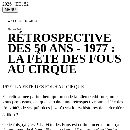
2026 · ÉD. 52
MENU
← TOUTES LES ACTUS
08/10/2023
RÉTROSPECTIVE
DES 50 ANS - 1977 :
LA FÊTE DES FOUS
AU CIRQUE
1977 : LA FÊTE DES FOUS AU CIRQUE
En cette année particulière qui précède la 50ème édition
?
, nous
vous proposons, chaque semaine, une rétrospective sur la Fête des
Fous
❤️
?
, de ses prémices jusqu'à ses folles histoires de la dernière
édition
?
Cette fois, ça y est ! La Fête des Fous est enfin lancée et pour ça,
changement de thème : Place au cirque ! Le cirque c’est l’endroit