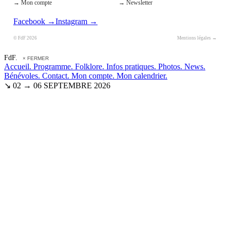
→ Mon compte
→ Newsletter
Facebook →
Instagram →
© FdF 2026
Mentions légales →
FdF.
× FERMER
Accueil.
Programme.
Folklore.
Infos pratiques.
Photos.
News.
Bénévoles.
Contact.
Mon compte.
Mon calendrier.
↘ 02 → 06 SEPTEMBRE 2026