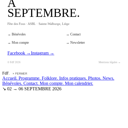
À
SEPTEMBRE.
Fête des Fous · ASBL · Sainte-Walburge, Liège
→ Bénévoles
→ Contact
→ Mon compte
→ Newsletter
Facebook →
Instagram →
© FdF 2026
Mentions légales →
FdF.
× FERMER
Accueil.
Programme.
Folklore.
Infos pratiques.
Photos.
News.
Bénévoles.
Contact.
Mon compte.
Mon calendrier.
↘ 02 → 06 SEPTEMBRE 2026