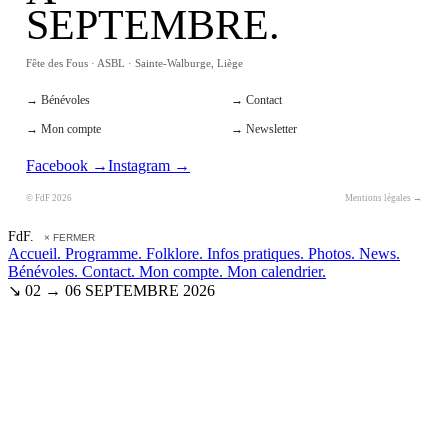
SEPTEMBRE.
Fête des Fous · ASBL · Sainte-Walburge, Liège
→ Bénévoles
→ Contact
→ Mon compte
→ Newsletter
Facebook →
Instagram →
© FdF 2026
Mentions légales →
FdF.
× FERMER
Accueil.
Programme.
Folklore.
Infos pratiques.
Photos.
News.
Bénévoles.
Contact.
Mon compte.
Mon calendrier.
↘ 02 → 06 SEPTEMBRE 2026