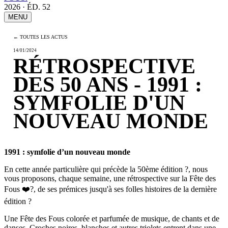
2026 · ÉD. 52
MENU
← TOUTES LES ACTUS
14/01/2024
RÉTROSPECTIVE
DES 50 ANS - 1991 :
SYMFOLIE D'UN
NOUVEAU MONDE
1991 : symfolie d’un nouveau monde
En cette année particulière qui précède la 50ème édition
?
, nous
vous proposons, chaque semaine, une rétrospective sur la Fête des
Fous
❤️
?
, de ses prémices jusqu'à ses folles histoires de la dernière
édition
?
Une Fête des Fous colorée et parfumée de musique, de chants et de
danses. Croches noires, blanches et autres triolets entrent dans une