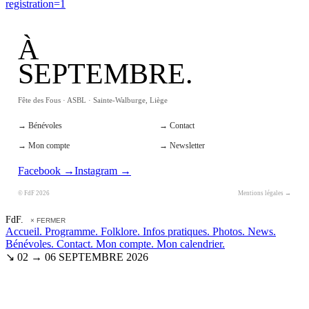
registration=1
À
SEPTEMBRE.
Fête des Fous · ASBL · Sainte-Walburge, Liège
→ Bénévoles
→ Contact
→ Mon compte
→ Newsletter
Facebook →
Instagram →
© FdF 2026
Mentions légales →
FdF.
× FERMER
Accueil.
Programme.
Folklore.
Infos pratiques.
Photos.
News.
Bénévoles.
Contact.
Mon compte.
Mon calendrier.
↘ 02 → 06 SEPTEMBRE 2026