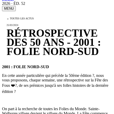
2026 · ÉD. 52
MENU
← TOUTES LES ACTUS
25/03/2024
RÉTROSPECTIVE
DES 50 ANS - 2001 :
FOLIE NORD-SUD
2001 : FOLIE NORD-SUD
En cette année particulière qui précède la 50ème édition
?
, nous
vous proposons, chaque semaine, une rétrospective sur la Fête des
Fous
❤️
?
, de ses prémices jusqu'à ses folles histoires de la dernière
édition
?
On part à la recherche de toutes les Folies du Monde. Sainte-
Walburge village devient le village du Monde. La Fête commence