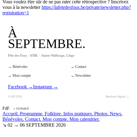
Vous voulez être sûr de ne pas rater cette rétrospective ? Inscrivez
vous à la newsletter
https://lafetedesfous.be/private/newsletter.php?
registration=1
À
SEPTEMBRE.
Fête des Fous · ASBL · Sainte-Walburge, Liège
→ Bénévoles
→ Contact
→ Mon compte
→ Newsletter
Facebook →
Instagram →
© FdF 2026
Mentions légales →
FdF.
× FERMER
Accueil.
Programme.
Folklore.
Infos pratiques.
Photos.
News.
Bénévoles.
Contact.
Mon compte.
Mon calendrier.
↘ 02 → 06 SEPTEMBRE 2026