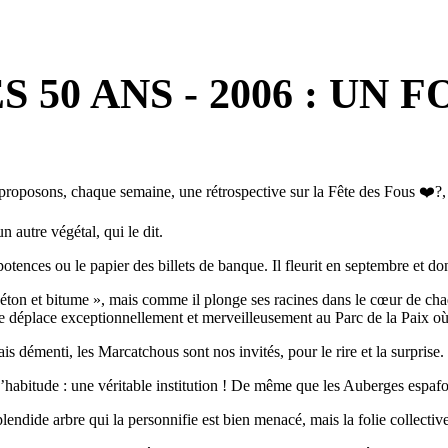
50 ANS - 2006 : UN F
proposons, chaque semaine, une rétrospective sur la Fête des Fous
❤️
?
,
un autre végétal, qui le dit.
 potences ou le papier des billets de banque. Il fleurit en septembre et d
e béton et bitume », mais comme il plonge ses racines dans le cœur de c
 se déplace exceptionnellement et merveilleusement au Parc de la Paix où
s démenti, les Marcatchous sont nos invités, pour le rire et la surprise.
’habitude : une véritable institution ! De même que les Auberges espaf
endide arbre qui la personnifie est bien menacé, mais la folie collective