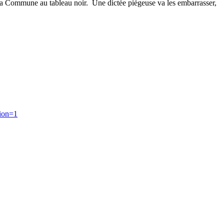
de la Commune au tableau noir. Une dictée piégeuse va les embarrasser,
tion=1