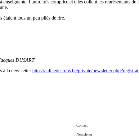
t enseignante, l’autre très complice et elles collent les représentants 
aune.
s étaient tous un peu pliés de rire.
 Jacques DUSART
us à la newsletter
https://lafetedesfous.be/private/newsletter.php?registra
→ Contact
→ Newsletter