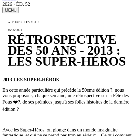
2026 · ÉD. 52
MENU
← TOUTES LES ACTUS
16/06/2024
RÉTROSPECTIVE
DES 50 ANS - 2013 :
LES SUPER-HÉROS
2013 LES SUPER-HÉROS
En cette année particulière qui précède la 50ème édition
?
, nous
vous proposons, chaque semaine, une rétrospective sur la Fête des
Fous
❤️
?
, de ses prémices jusqu'à ses folles histoires de la dernière
édition
?
Avec les Super-Héros, on plonge dans un monde imaginaire
fantastique, et qui ne se prend pas trop au sérieux... Ce qui convient