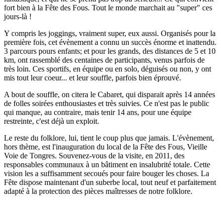
fort bien à la Fête des Fous. Tout le monde marchait au "super" ces
jours-là !
Y compris les joggings, vraiment super, eux aussi. Organisés pour la
première fois, cet évènement a connu un succès énorme et inattendu.
3 parcours pours enfants; et pour les grands, des distances de 5 et 10
km, ont rassemblé des centaines de participants, venus parfois de
très loin. Ces sportifs, en équipe ou en solo, déguisés ou non, y ont
mis tout leur coeur... et leur souffle, parfois bien éprouvé.
A bout de souffle, on citera le Cabaret, qui disparait après 14 années
de folles soirées enthousiastes et très suivies. Ce n'est pas le public
qui manque, au contraire, mais tenir 14 ans, pour une équipe
restreinte, c'est déjà un exploit.
Le reste du folklore, lui, tient le coup plus que jamais. L'évènement,
hors thème, est l'inauguration du local de la Fête des Fous, Vieille
Voie de Tongres. Souvenez-vous de la visite, en 2011, des
responsables communaux à un bâtiment en insalubrité totale. Cette
vision les a suffisamment secoués pour faire bouger les choses. La
Fête dispose maintenant d'un suberbe local, tout neuf et parfaitement
adapté à la protection des pièces maîtresses de notre folklore.