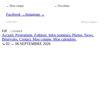
→ Mon compte
→ Newsletter
Facebook →
Instagram →
© FdF 2026
Mentions légales →
FdF.
× FERMER
Accueil.
Programme.
Folklore.
Infos pratiques.
Photos.
News.
Bénévoles.
Contact.
Mon compte.
Mon calendrier.
↘ 02 → 06 SEPTEMBRE 2026