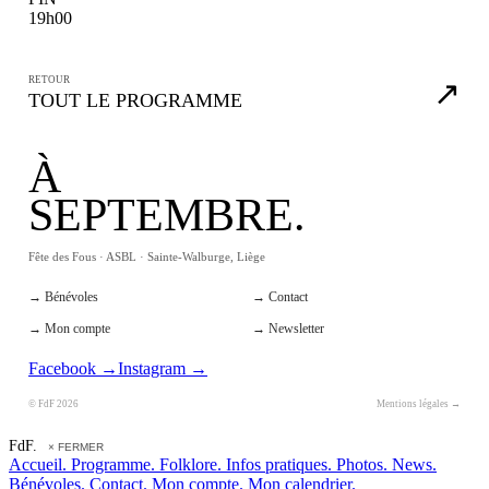
19h00
RETOUR
↗
TOUT LE PROGRAMME
À
SEPTEMBRE.
Fête des Fous · ASBL · Sainte-Walburge, Liège
→ Bénévoles
→ Contact
→ Mon compte
→ Newsletter
Facebook →
Instagram →
© FdF 2026
Mentions légales →
FdF.
× FERMER
Accueil.
Programme.
Folklore.
Infos pratiques.
Photos.
News.
Bénévoles.
Contact.
Mon compte.
Mon calendrier.