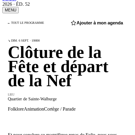
2026 · ÉD. 52
MENU
Ajouter à mon agenda
← TOUT LE PROGRAMME
↘ DIM. 6 SEPT. · 19H00
Clôture de la
Fête et départ
de la Nef
LIEU
Quartier de Sainte-Walburge
Folklore
Animation
Cortège / Parade
Et pour conclure ce magnifique repas de Folie, nous vous