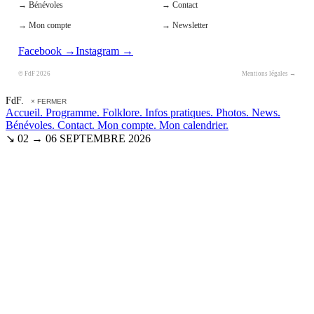
→ Bénévoles
→ Contact
→ Mon compte
→ Newsletter
Facebook →
Instagram →
© FdF 2026
Mentions légales →
FdF.
× FERMER
Accueil.
Programme.
Folklore.
Infos pratiques.
Photos.
News.
Bénévoles.
Contact.
Mon compte.
Mon calendrier.
↘ 02 → 06 SEPTEMBRE 2026