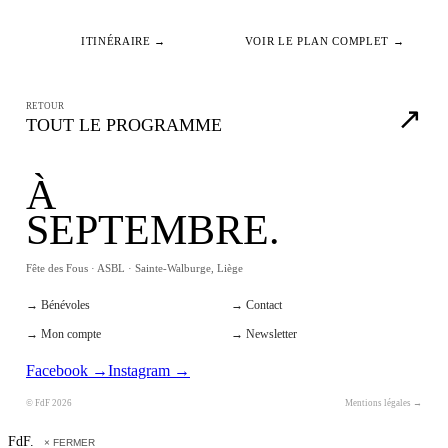
ITINÉRAIRE →
VOIR LE PLAN COMPLET →
RETOUR
↗
TOUT LE PROGRAMME
À
SEPTEMBRE.
Fête des Fous · ASBL · Sainte-Walburge, Liège
→ Bénévoles
→ Contact
→ Mon compte
→ Newsletter
Facebook →
Instagram →
© FdF 2026
Mentions légales →
FdF.
× FERMER