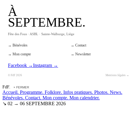
À
SEPTEMBRE.
Fête des Fous · ASBL · Sainte-Walburge, Liège
→ Bénévoles
→ Contact
→ Mon compte
→ Newsletter
Facebook →
Instagram →
© FdF 2026
Mentions légales →
FdF.
× FERMER
Accueil.
Programme.
Folklore.
Infos pratiques.
Photos.
News.
Bénévoles.
Contact.
Mon compte.
Mon calendrier.
↘ 02 → 06 SEPTEMBRE 2026