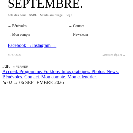
SEPTEMBRE.
Fête des Fous · ASBL · Sainte-Walburge, Liège
→ Bénévoles
→ Contact
→ Mon compte
→ Newsletter
Facebook →
Instagram →
© FdF 2026
Mentions légales →
FdF.
× FERMER
Accueil.
Programme.
Folklore.
Infos pratiques.
Photos.
News.
Bénévoles.
Contact.
Mon compte.
Mon calendrier.
↘ 02 → 06 SEPTEMBRE 2026