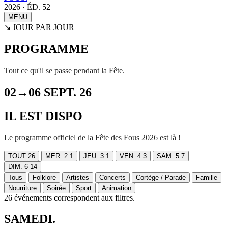
2026 · ÉD. 52
MENU
↘ JOUR PAR JOUR
PROGRAMME
Tout ce qu'il se passe pendant la Fête.
02→06 SEPT. 26
IL EST DISPO
Le programme officiel de la Fête des Fous 2026 est là !
TOUT
26
MER. 2
1
JEU. 3
1
VEN. 4
3
SAM. 5
7
DIM. 6
14
Tous
Folklore
Artistes
Concerts
Cortège / Parade
Famille
Nourriture
Soirée
Sport
Animation
26 événements correspondent aux filtres.
SAMEDI
.